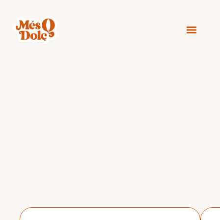
Estamos en
Badalona!
A 5 minutos del
metro L2
,
tranvía T5
y
bus B3
, con
paradas en
Gorg
y
Sant Roc
, para que llegar sea fácil
vengas de donde vengas.